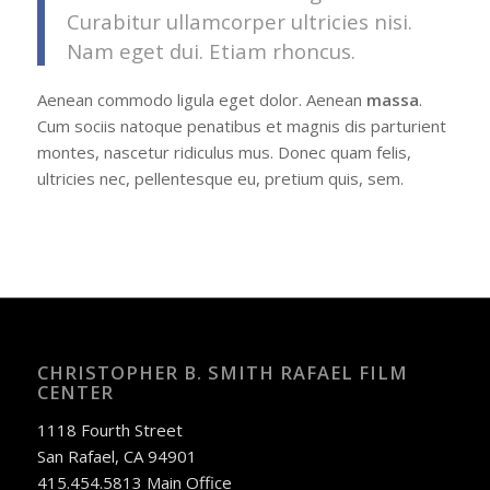
Curabitur ullamcorper ultricies nisi.
Nam eget dui. Etiam rhoncus.
Aenean commodo ligula eget dolor. Aenean
massa
.
Cum sociis natoque penatibus et magnis dis parturient
montes, nascetur ridiculus mus. Donec quam felis,
ultricies nec, pellentesque eu, pretium quis, sem.
CHRISTOPHER B. SMITH RAFAEL FILM
CENTER
1118 Fourth Street
San Rafael, CA 94901
415.454.5813 Main Office