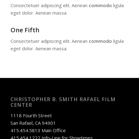
Consectetuer adipiscing elit. Aenean
commodo
ligula
eget dolor. Aenean massa.
One Fifth
Consectetuer adipiscing elit. Aenean
commodo
ligula
eget dolor. Aenean massa.
CHRISTOPHER B. SMITH RAFAEL FILM
CENTER
1118 Fourth Street
San Rafael, CA 94901
415.454.5813 Main Office
415.454.1222 Info-Line for Showtimes